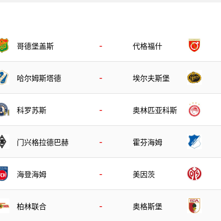
-
哥德堡盖斯
代格福什
-
哈尔姆斯塔德
埃尔夫斯堡
-
科罗苏斯
奥林匹亚科斯
-
门兴格拉德巴赫
霍芬海姆
-
海登海姆
美因茨
-
柏林联合
奥格斯堡