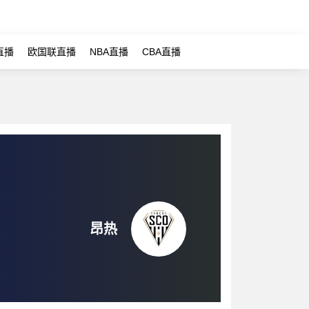
直播
欧国联直播
NBA直播
CBA直播
昂热