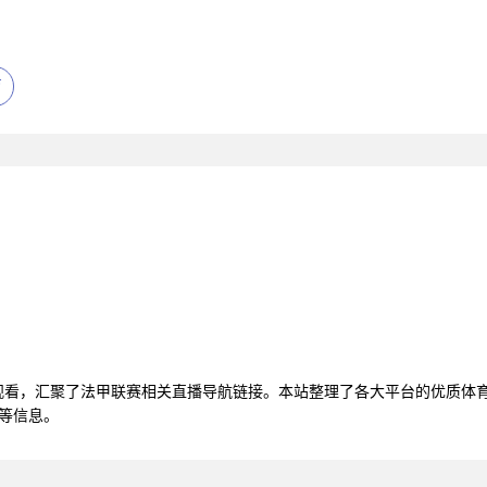
育
线观看，汇聚了法甲联赛相关直播导航链接。本站整理了各大平台的优质体
析等信息。