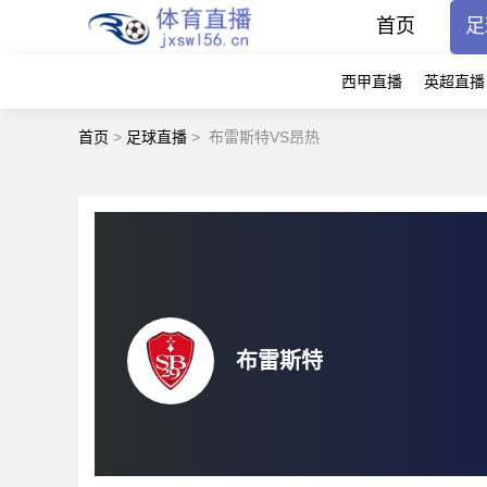
首页
足
西甲直播
英超直播
首页
>
足球直播
>
布雷斯特VS昂热
布雷斯特