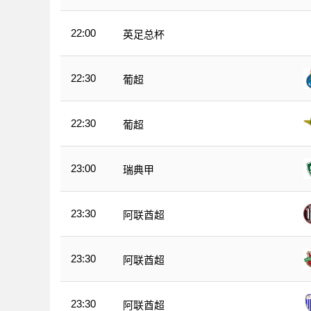
22:00
英足总杯
22:30
葡超
22:30
葡超
23:00
瑞典甲
23:30
阿联酋超
23:30
阿联酋超
23:30
阿联酋超