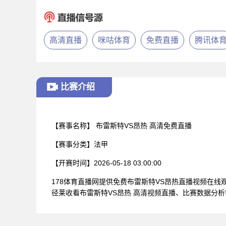
高清直播
咪咕体育
免费直播
腾讯体
比赛介绍
【赛事名称】
布雷斯特VS昂热 高清免费直播
【赛事分类】
法甲
【开赛时间】
2026-05-18 03:00:00
178体育直播网提供免费布雷斯特VS昂热直播视频在
径莱收看布雷斯特VS昂热 高清视频直播、比赛数据分