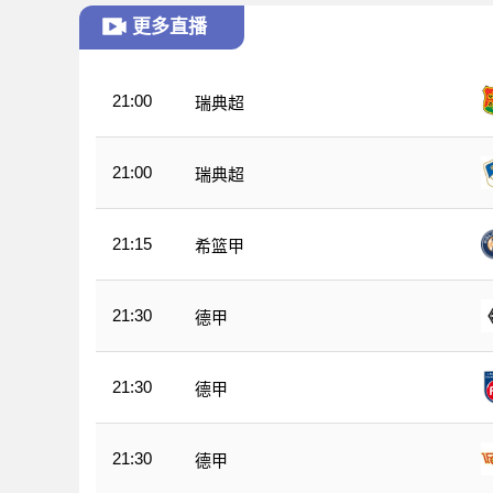
更多直播
21:00
瑞典超
21:00
瑞典超
21:15
希篮甲
21:30
德甲
21:30
德甲
21:30
德甲