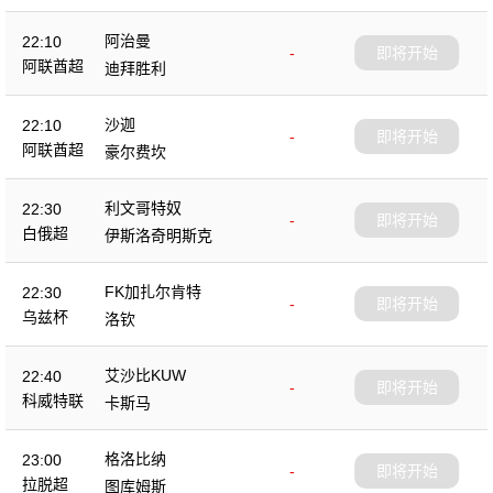
阿治曼
22:10
-
即将开始
阿联酋超
迪拜胜利
沙迦
22:10
-
即将开始
阿联酋超
豪尔费坎
利文哥特奴
22:30
-
即将开始
白俄超
伊斯洛奇明斯克
FK加扎尔肯特
22:30
-
即将开始
乌兹杯
洛钦
艾沙比KUW
22:40
-
即将开始
科威特联
卡斯马
格洛比纳
23:00
-
即将开始
拉脱超
图库姆斯