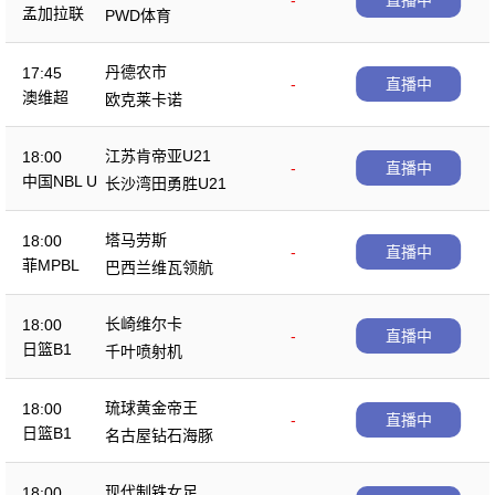
-
直播中
孟加拉联
PWD体育
丹德农市
17:45
-
直播中
澳维超
欧克莱卡诺
江苏肯帝亚U21
18:00
-
直播中
中国NBL U
长沙湾田勇胜U21
21
塔马劳斯
18:00
-
直播中
菲MPBL
巴西兰维瓦领航
长崎维尔卡
18:00
-
直播中
日篮B1
千叶喷射机
琉球黄金帝王
18:00
-
直播中
日篮B1
名古屋钻石海豚
现代制铁女足
18:00