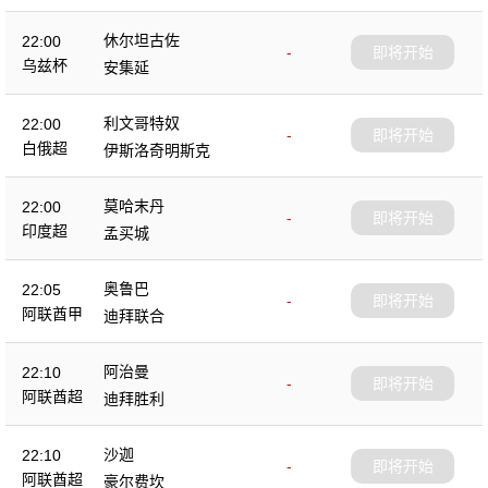
休尔坦古佐
22:00
-
即将开始
乌兹杯
安集延
利文哥特奴
22:00
-
即将开始
白俄超
伊斯洛奇明斯克
莫哈末丹
22:00
-
即将开始
印度超
孟买城
奥鲁巴
22:05
-
即将开始
阿联酋甲
迪拜联合
阿治曼
22:10
-
即将开始
阿联酋超
迪拜胜利
沙迦
22:10
-
即将开始
阿联酋超
豪尔费坎