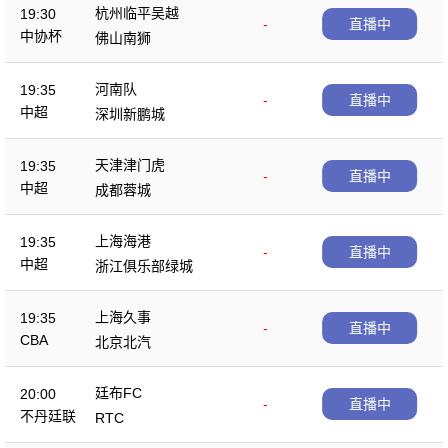
杭州临平吴越
19:30
-
直播中
中协杯
佛山南狮
河南队
19:35
-
直播中
中超
深圳新鹏城
天津津门虎
19:35
-
直播中
中超
成都蓉城
上海海港
19:35
-
直播中
中超
浙江俱乐部绿城
上海久事
19:35
-
直播中
CBA
北京北汽
廷布FC
20:00
-
直播中
不丹廷联
RTC