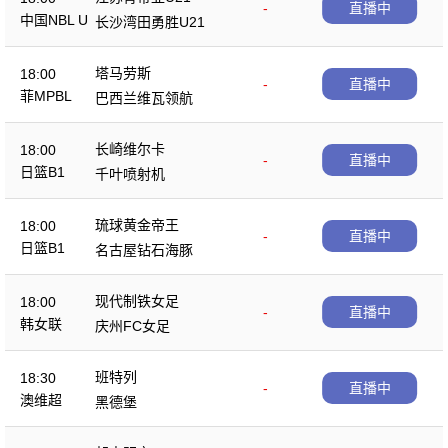
-
直播中
中国NBL U
长沙湾田勇胜U21
21
塔马劳斯
18:00
-
直播中
菲MPBL
巴西兰维瓦领航
长崎维尔卡
18:00
-
直播中
日篮B1
千叶喷射机
琉球黄金帝王
18:00
-
直播中
日篮B1
名古屋钻石海豚
现代制铁女足
18:00
-
直播中
韩女联
庆州FC女足
班特列
18:30
-
直播中
澳维超
黑德堡