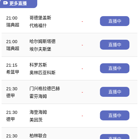
更多直播
哥德堡盖斯
21:00
-
直播中
瑞典超
代格福什
哈尔姆斯塔德
21:00
-
直播中
瑞典超
埃尔夫斯堡
科罗苏斯
21:15
-
直播中
希篮甲
奥林匹亚科斯
门兴格拉德巴赫
21:30
-
直播中
德甲
霍芬海姆
海登海姆
21:30
-
直播中
德甲
美因茨
柏林联合
21:30