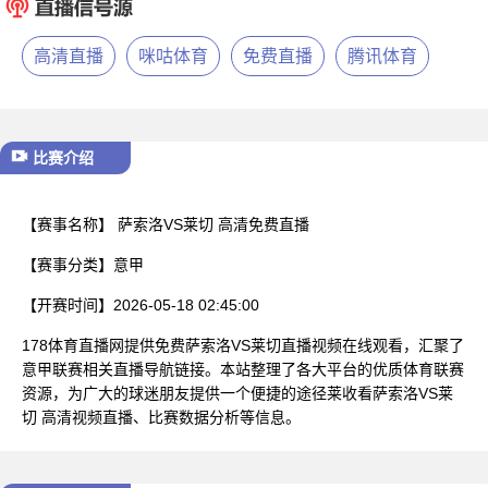
已结束
高清直播
咪咕体育
免费直播
腾讯体育
比赛介绍
【赛事名称】
萨索洛VS莱切 高清免费直播
【赛事分类】
意甲
【开赛时间】
2026-05-18 02:45:00
178体育直播网提供免费萨索洛VS莱切直播视频在线观看，汇聚了
意甲联赛相关直播导航链接。本站整理了各大平台的优质体育联赛
资源，为广大的球迷朋友提供一个便捷的途径莱收看萨索洛VS莱
切 高清视频直播、比赛数据分析等信息。