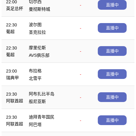
切尔西
22:00
-
直播中
英足总杯
曼彻斯特城
波尔图
22:30
-
直播中
葡超
圣克拉拉
摩里伦斯
22:30
-
直播中
葡超
AVS俱乐部
布拉格
23:00
-
直播中
瑞典甲
北雪平
阿布扎比半岛
23:30
-
直播中
阿联酋超
般尼亚斯
迪拜青年国民
23:30
-
直播中
阿联酋超
阿巴塔