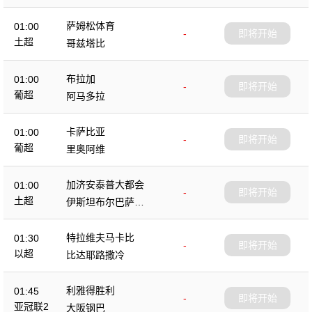
萨姆松体育
01:00
-
即将开始
土超
哥兹塔比
布拉加
01:00
-
即将开始
葡超
阿马多拉
卡萨比亚
01:00
-
即将开始
葡超
里奥阿维
加济安泰普大都会
01:00
-
即将开始
土超
伊斯坦布尔巴萨克
塞尔
特拉维夫马卡比
01:30
-
即将开始
以超
比达耶路撒冷
利雅得胜利
01:45
-
即将开始
亚冠联2
大阪钢巴