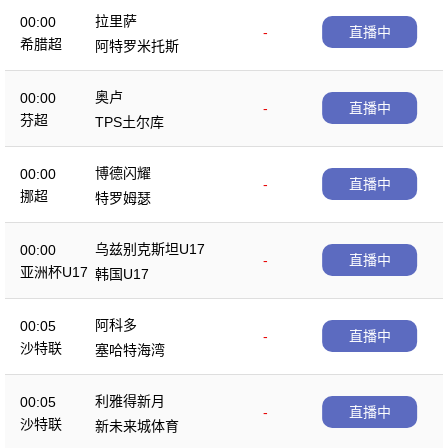
拉里萨
00:00
-
直播中
希腊超
阿特罗米托斯
奥卢
00:00
-
直播中
芬超
TPS土尔库
博德闪耀
00:00
-
直播中
挪超
特罗姆瑟
乌兹别克斯坦U17
00:00
-
直播中
亚洲杯U17
韩国U17
阿科多
00:05
-
直播中
沙特联
塞哈特海湾
利雅得新月
00:05
-
直播中
沙特联
新未来城体育