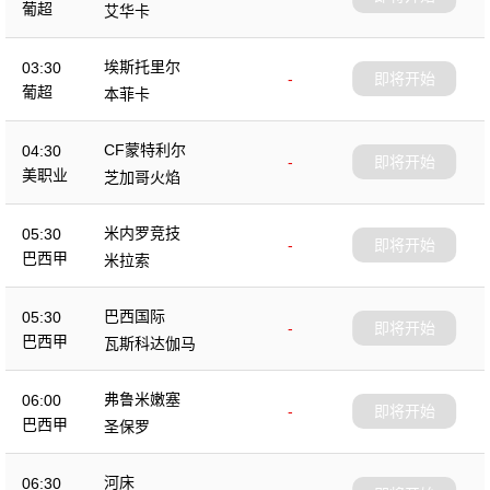
葡超
艾华卡
埃斯托里尔
03:30
-
即将开始
葡超
本菲卡
CF蒙特利尔
04:30
-
即将开始
美职业
芝加哥火焰
米内罗竞技
05:30
-
即将开始
巴西甲
米拉索
巴西国际
05:30
-
即将开始
巴西甲
瓦斯科达伽马
弗鲁米嫩塞
06:00
-
即将开始
巴西甲
圣保罗
河床
06:30