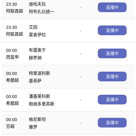
迪哈夫拉
23:30
-
直播中
阿联酋超
阿布扎比统一
艾因
23:30
-
直播中
阿联酋超
富查伊拉
布雷奥干
00:00
-
直播中
西篮甲
赫罗纳
特里波利斯
00:00
-
直播中
希腊超
基菲萨
潘塞莱科斯
00:00
-
直播中
希腊超
帕纳多里高斯
格尼斯坦
00:00
-
直播中
芬超
雅罗