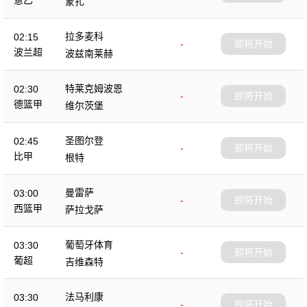
意乙
蒙扎
拉多麦科
02:15
-
即将开始
波兰超
波兹南莱赫
特莱克姆波恩
02:30
-
即将开始
德篮甲
维尔茨堡
圣图尔登
02:45
-
即将开始
比甲
根特
曼雷萨
03:00
-
即将开始
西篮甲
萨拉戈萨
葡萄牙体育
03:30
-
即将开始
葡超
吉维森特
法马利康
03:30
-
即将开始