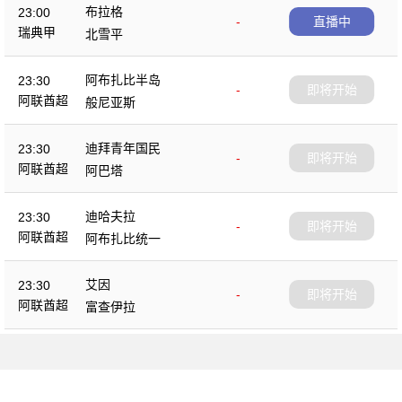
布拉格
23:00
-
直播中
瑞典甲
北雪平
阿布扎比半岛
23:30
-
即将开始
阿联酋超
般尼亚斯
迪拜青年国民
23:30
-
即将开始
阿联酋超
阿巴塔
迪哈夫拉
23:30
-
即将开始
阿联酋超
阿布扎比统一
艾因
23:30
-
即将开始
阿联酋超
富查伊拉