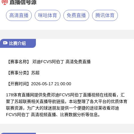
已结束
高清直播
咪咕体育
免费直播
腾讯体育
比赛介绍
【赛事名称】
邓迪FCVS阿伯丁 高清免费直播
【赛事分类】
苏超
【开赛时间】
2026-05-17 21:00:00
178体育直播网提供免费邓迪FCVS阿伯丁直播视频在线观看，汇
聚了苏超联赛相关直播导航链接。本站整理了各大平台的优质体育
联赛资源，为广大的球迷朋友提供一个便捷的途径莱收看邓迪
FCVS阿伯丁 高清视频直播、比赛数据分析等信息。