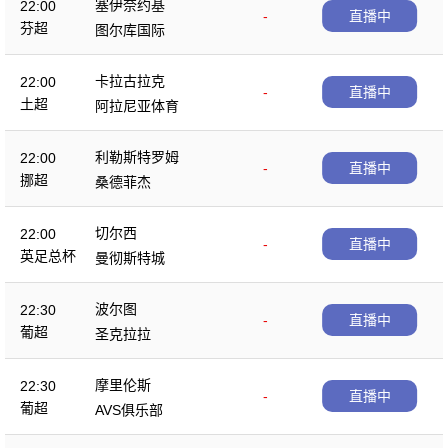
塞伊奈约基
22:00
-
直播中
芬超
图尔库国际
卡拉古拉克
22:00
-
直播中
土超
阿拉尼亚体育
利勒斯特罗姆
22:00
-
直播中
挪超
桑德菲杰
切尔西
22:00
-
直播中
英足总杯
曼彻斯特城
波尔图
22:30
-
直播中
葡超
圣克拉拉
摩里伦斯
22:30
-
直播中
葡超
AVS俱乐部